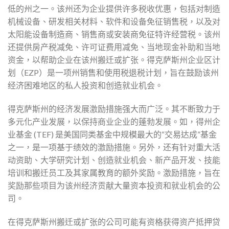
低的州之一。该州还为企业提供许多税收优惠，包括对制造
机械设备、研发相关材料、软件和设备免征销售税，以及对
太阳能设备制造商、销售商或安装商免征特许经营税。该州
还提供房产税减免、许可证费用减免、当地现金补助和当地
资金，以帮助企业在该州搬迁或扩张。得克萨斯州企业区计
划（EZP）是一项州销售和使用税退税计划，旨在鼓励该州
经济困难地区的私人投资和创造就业机会。
得克萨斯州的经济发展激励措施强大而广泛。其不断致力于
多元化产业发展，以保持商业企业的蓬勃发展。如，得州企
业基金 (TEF) 是美国同类基金中规模最大的“交易达成”基金
之一，是一项基于绩效的激励措施。另外，还有针对重大活
动资助、大学研究计划、创造就业机会、新产品开发、技能
培训和搬迁员工及其家属教育的额外奖励。激励措施，旨在
奖励那些项目为该州经济贡献大量资本投资和就业机会的公
司。
在得克萨斯州搬迁或扩张的公司可能有资格获得资产抵押贷