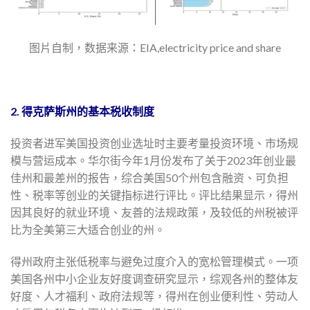
图片自制，数据来源：EIA,electricity price and share
2. 得克萨斯州的基本税收制度
投资者进军美国投资创业选址时主要考量投资环境、市场规
模与营运成本。华尔街今年1月份发布了关于2023年创业最
佳州和最差州的报告，综合美国50个州包含融资、可负担
性、税率等创业的关键指标进行评比。评比结果显示，得州
因其良好的就业环境、友善的法规政策，及较低的州税被评
比为全美第三大适合创业的州。
得州政府主张低税率与避免过度介入的宽松管理模式。一项
美国各州中小企业友好度调查研究显示，综观各州的整体友
好度、人才福利、政府法规等，得州在创业便利性、劳动人