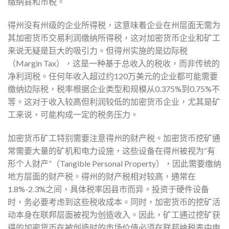
缴纳县和市税。
得州没有州级的企业所得税，这意味着企业在州层面无需为
其加密货币交易利润缴纳所得税，这对加密货币企业和矿工
来说无疑是巨大的吸引力。但得州实施的是边际税
（Margin Tax），这是一种基于总收入的税收，而非传统的
净利润税。任何年收入超过约120万美元的企业都可能需要
缴纳边际税，税率根据企业类型和规模从0.375%到0.75%不
等。这对于收入较高但利润较低的加密货币企业，尤其是矿
工来说，可能构成一定的税务压力。
加密货币矿工特别需要注意得州的财产税。加密货币挖矿通
常需要大量的矿机和电力设施，这些设备在得州被视为“有
形个人财产”（Tangible Personal Property），因此需要缴纳
地方层面的财产税。得州的财产税相对较高，通常在
1.8%-2.3%之间，具体税率因县市而异。投资于硬件设备
时，务必要考虑到这些税收成本。同时，加密货币的挖矿活
动本身在联邦层面被视为创造收入。因此，矿工通过挖矿获
得的加密货币在被创造时的市场价值必须在联邦纳税表中申