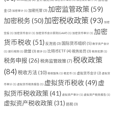
加密监管政策
(59)
加密托管
(3)
金
(2)
加密审计
(1)
加密税收政策
(93)
加密税务
(50)
加密
加密
空投
(1)
加密货币会计
(1)
加密货币会计原则(GAAP)
(1)
加密货币审计
(1)
货币税收
(51)
国际货币组织
(5)
反洗钱
(3)
数字资产会计
比特币ETF
(4)
欧盟
(3)
税务处罚
(3)
(1)
旅行规则
(1)
欺诈
(1)
税务犯罪
(1)
税收政策
税务申报
(26)
税务监管政策
(7)
(84)
税收方法
(10)
虚拟货币会计
(2)
税收豁免
(1)
稳定币
(1)
虚拟货
虚拟货币税收
(49)
虚
币审计
(1)
虚拟货币税务报告
(1)
拟货币税收政策
(41)
虚拟资产审计
(1)
虚拟资产税务报告
(1)
虚拟资产税收政策
(31)
逃税
(3)