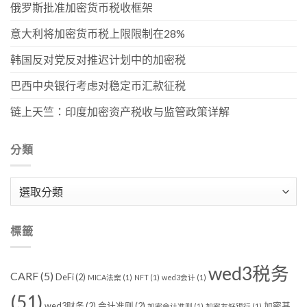
俄罗斯批准加密货币税收框架
意大利将加密货币税上限限制在28%
韩国反对党反对推迟计划中的加密税
巴西中央银行考虑对稳定币汇款征税
链上天竺：印度加密资产税收与监管政策详解
分類
分
類
標籤
wed3税务
CARF
(5)
DeFi
(2)
MICA法案
(1)
NFT
(1)
wed3会计
(1)
(51)
wed3财务
(2)
会计准则
(2)
加密基
加密会计准则
(1)
加密友好银行
(1)