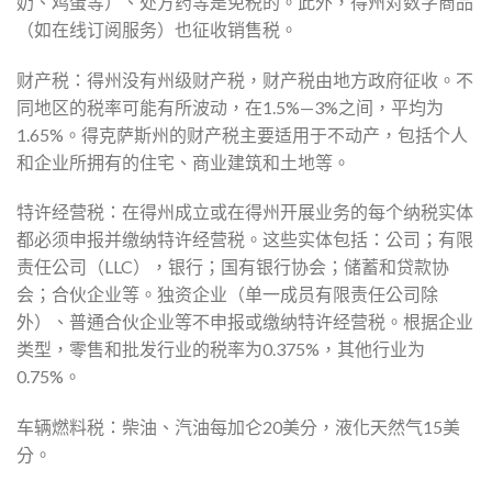
奶、鸡蛋等）、处方药等是免税的。此外，得州对数字商品
（如在线订阅服务）也征收销售税。
财产税：得州没有州级财产税，财产税由地方政府征收。不
同地区的税率可能有所波动，在1.5%—3%之间，平均为
1.65%。得克萨斯州的财产税主要适用于不动产，包括个人
和企业所拥有的住宅、商业建筑和土地等。
特许经营税：在得州成立或在得州开展业务的每个纳税实体
都必须申报并缴纳特许经营税。这些实体包括：公司；有限
责任公司（LLC），银行；国有银行协会；储蓄和贷款协
会；合伙企业等。独资企业（单一成员有限责任公司除
外）、普通合伙企业等不申报或缴纳特许经营税。根据企业
类型，零售和批发行业的税率为0.375%，其他行业为
0.75%。
车辆燃料税：柴油、汽油每加仑20美分，液化天然气15美
分。