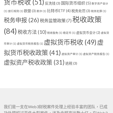
货币税收
(51)
国际货币组织
(5)
反洗钱
(3)
数字资产会计
比特币ETF
(4)
欧盟
(3)
税务处罚
(3)
(1)
旅行规则
(1)
欺诈
(1)
税务犯罪
(1)
税收政策
税务申报
(26)
税务监管政策
(7)
(84)
税收方法
(10)
虚拟货币会计
(2)
税收豁免
(1)
稳定币
(1)
虚拟货
虚拟货币税收
(49)
虚
币审计
(1)
虚拟货币税务报告
(1)
拟货币税收政策
(41)
虚拟资产审计
(1)
虚拟资产税务报告
(1)
虚拟资产税收政策
(31)
逃税
(3)
我们是一支在Web3财税案件处理上经验丰富的团队，已成
功处理超过百件大型案件，涉及金额高达数十亿。在Web3