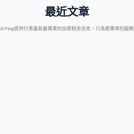
最近文章
AiYing提供行業最新最專業的加密税务信息，只為更專業的服務
准加密货币税收框架
14 11 月, 2024
》报道，俄罗斯政府立法活动
 11 日提出了一项法案，通过企业
润税和个人所得