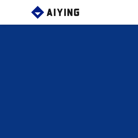
Skip
to
content
虚拟资产Web
艾盈专为矿业、加密项目企业等Wed3企业提供
一站式Wed3财税合规解决方案