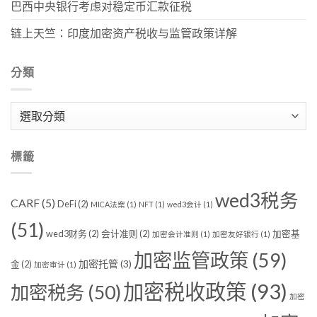
巴西中央银行考虑对稳定币汇款征税
链上天竺：印度加密资产税收与监管政策详解
分類
分
類
標籤
wed3税务
CARF
(5)
DeFi
(2)
MICA法案
(1)
NFT
(1)
wed3会计
(1)
(51)
wed3财务
(2)
会计准则
(2)
加密基
加密会计准则
(1)
加密友好银行
(1)
加密监管政策
(59)
加密托管
(3)
金
(2)
加密审计
(1)
加密税收政策
(93)
加密税务
(50)
加密