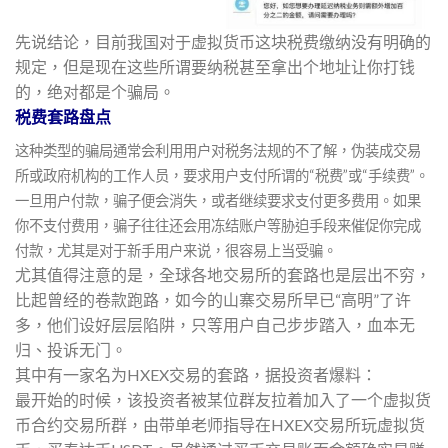
先说结论，目前我国对于虚拟货币这块税费缴纳没有明确的
规定，但是现在这些所谓要纳税甚至拿出个地址让你打钱
的，绝对都是个骗局。
税费套路盘点
这种类型的骗局通常会利用用户对税务法规的不了解，伪装成交易
所或政府机构的工作人员，要求用户支付所谓的“税费”或“手续费”。
一旦用户付款，骗子便会消失，或者继续要求支付更多费用。如果
你不支付费用，骗子往往还会用冻结账户等胁迫手段来催促你完成
付款，尤其是对于新手用户来说，很容易上当受骗。
尤其值得注意的是，全球各地交易所的套路也是层出不穷，
比起曾经的卷款跑路，如今的山寨交易所早已“高明”了许
多，他们设好层层陷阱，只等用户自己步步踏入，血本无
归、投诉无门。
其中有一家名为HXEX交易的套路，据投资者爆料：
最开始的时候，该投资者被某位群友拉着加入了一个虚拟货
币合约交易所群，由带单老师指导在HXEX交易所玩虚拟货