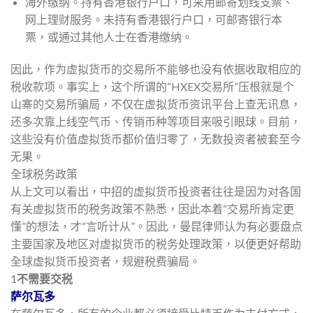
海外缴纳。持有香港银行户口，可采用邮寄划线支票、
网上理财服务。未持有香港银行户口，可邮寄银行本
票，或通过其他人士在香港缴纳。
因此，作为虚拟货币的交易所不能够也没有依据收取相应的
税收款项。事实上，这个所谓的“HXEX交易所”压根就是个
山寨的交易所骗局，不仅在虚拟货币资讯平台上查无讯息，
还多次靠上线空气币、传销币种等项目来吸引眼球。目前，
这些没有价值虚拟货币都价值归零了，无数投资者被套至今
无果。
全球税务政策
从上文可以看出，中招的虚拟货币投资者往往是因为对各国
有关虚拟货币的税务政策不熟悉，因此本着“交易所肯定更
懂”的想法，才“言听计从”。因此，曼昆律师认为有必要盘点
主要国家及地区对虚拟货币的税务处理政策，以便更好帮助
全球虚拟货币投资者，规避税费骗局。
1
不需要交税
萨尔瓦多