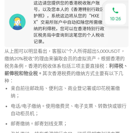
从上图可以明显看出，客服以“个人所得超出5,000USDT，
缴纳20%税收”的理由来骗取会员的虚拟资产。根据香港的
税务条例，香港的税收体系包括三项主要直接税：
利得税、
薪俸税和
物业税
。
其次香港税费的缴纳方式主要有以下几
种：
亲自前往邮政局、便利店、商业登记署或印花税署缴
纳；
电话/电子缴纳。使用缴费灵、
电子支票
、转数快或银行
自动柜员机；
邮寄缴纳。邮寄
划线支票
；