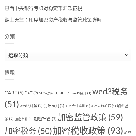
巴西中央银行考虑对稳定币汇款征税
链上天竺：印度加密资产税收与监管政策详解
分類
分
類
標籤
wed3税务
CARF
(5)
DeFi
(2)
MICA法案
(1)
NFT
(1)
wed3会计
(1)
(51)
wed3财务
(2)
会计准则
(2)
加密基
加密会计准则
(1)
加密友好银行
(1)
加密监管政策
(59)
加密托管
(3)
金
(2)
加密审计
(1)
加密税收政策
(93)
加密税务
(50)
加密