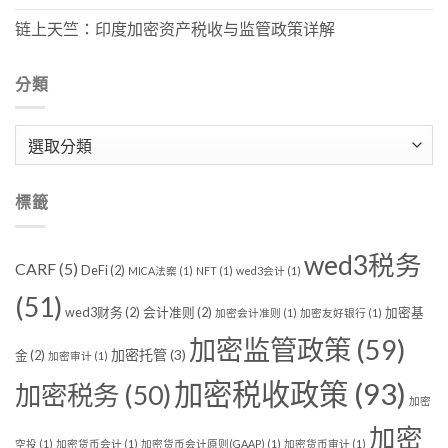
链上天竺：印度加密资产税收与监管政策详解
分類
分
類
標籤
wed3税务
CARF
(5)
DeFi
(2)
MICA法案
(1)
NFT
(1)
wed3会计
(1)
(51)
wed3财务
(2)
会计准则
(2)
加密基
加密会计准则
(1)
加密友好银行
(1)
加密监管政策
(59)
加密托管
(3)
金
(2)
加密审计
(1)
加密税收政策
(93)
加密税务
(50)
加密
加密
空投
(1)
加密货币会计
(1)
加密货币会计原则(GAAP)
(1)
加密货币审计
(1)