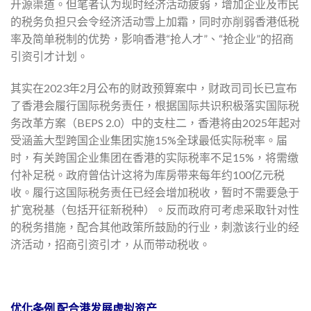
开源渠道。但笔者认为现时经济活动疲弱，增加企业及市民
的税务负担只会令经济活动雪上加霜，同时亦削弱香港低税
率及简单税制的优势，影响香港“抢人才”、“抢企业”的招商
引资引才计划。
其实在2023年2月公布的财政预算案中，财政司司长已宣布
了香港会履行国际税务责任，根据国际共识积极落实国际税
务改革方案（BEPS 2.0）中的支柱二，香港将由2025年起对
受涵盖大型跨国企业集团实施15%全球最低实际税率。届
时，有关跨国企业集团在香港的实际税率不足15%，将需缴
付补足税。政府曾估计这将为库房带来每年约100亿元税
收。履行这国际税务责任已经会增加税收，暂时不需要急于
扩宽税基（包括开征新税种）。反而政府可考虑采取针对性
的税务措施，配合其他政策所鼓励的行业，刺激该行业的经
济活动，招商引资引才，从而带动税收。
优化条例 配合港发展虚拟资产