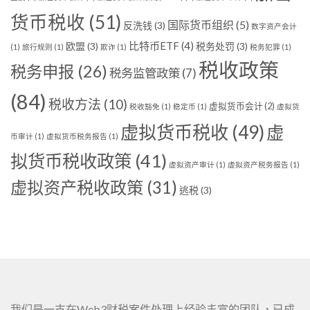
货币税收
(51)
国际货币组织
(5)
反洗钱
(3)
数字资产会计
比特币ETF
(4)
欧盟
(3)
税务处罚
(3)
(1)
旅行规则
(1)
欺诈
(1)
税务犯罪
(1)
税收政策
税务申报
(26)
税务监管政策
(7)
(84)
税收方法
(10)
虚拟货币会计
(2)
税收豁免
(1)
稳定币
(1)
虚拟货
虚拟货币税收
(49)
虚
币审计
(1)
虚拟货币税务报告
(1)
拟货币税收政策
(41)
虚拟资产审计
(1)
虚拟资产税务报告
(1)
虚拟资产税收政策
(31)
逃税
(3)
我们是一支在Web3财税案件处理上经验丰富的团队，已成