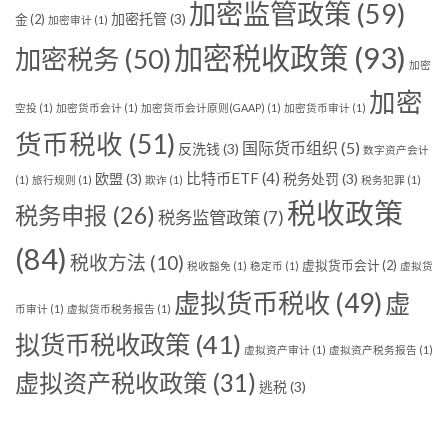
加密监管政策
(59)
加密托管
(3)
金
(2)
加密审计
(1)
加密税收政策
(93)
加密税务
(50)
加密
加密
空投
(1)
加密货币会计
(1)
加密货币会计原则(GAAP)
(1)
加密货币审计
(1)
货币税收
(51)
国际货币组织
(5)
反洗钱
(3)
数字资产会计
比特币ETF
(4)
欧盟
(3)
税务处罚
(3)
(1)
旅行规则
(1)
欺诈
(1)
税务犯罪
(1)
税收政策
税务申报
(26)
税务监管政策
(7)
(84)
税收方法
(10)
虚拟货币会计
(2)
税收豁免
(1)
稳定币
(1)
虚拟货
虚拟货币税收
(49)
虚
币审计
(1)
虚拟货币税务报告
(1)
拟货币税收政策
(41)
虚拟资产审计
(1)
虚拟资产税务报告
(1)
虚拟资产税收政策
(31)
逃税
(3)