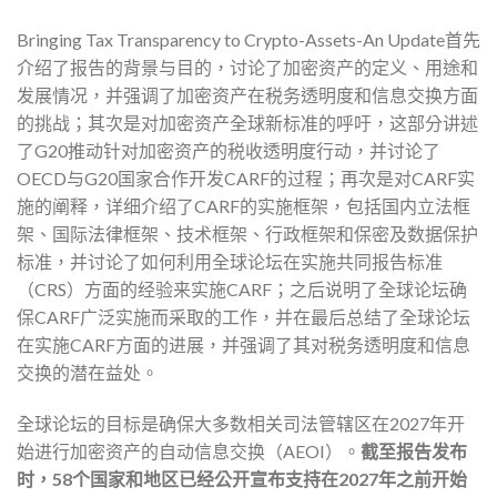
Bringing Tax Transparency to Crypto-Assets-An Update首先
介绍了报告的背景与目的，讨论了加密资产的定义、用途和
发展情况，并强调了加密资产在税务透明度和信息交换方面
的挑战；其次是对加密资产全球新标准的呼吁，这部分讲述
了G20推动针对加密资产的税收透明度行动，并讨论了
OECD与G20国家合作开发CARF的过程；再次是对CARF实
施的阐释，详细介绍了CARF的实施框架，包括国内立法框
架、国际法律框架、技术框架、行政框架和保密及数据保护
标准，并讨论了如何利用全球论坛在实施共同报告标准
（
CRS
）方面的经验来实施CARF；之后说明了全球论坛确
保CARF广泛实施而采取的工作，并在最后总结了全球论坛
在实施CARF方面的进展，并强调了其对税务透明度和信息
交换的潜在益处。
全球论坛的目标是确保大多数相关司法管辖区在2027年开
始进行加密资产的自动信息交换（AEOI）。
截至报告发布
时，58个国家和地区已经公开宣布支持在2027年之前开始