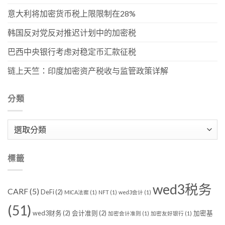
意大利将加密货币税上限限制在28%
韩国反对党反对推迟计划中的加密税
巴西中央银行考虑对稳定币汇款征税
链上天竺：印度加密资产税收与监管政策详解
分類
分
類
標籤
wed3税务
CARF
(5)
DeFi
(2)
MICA法案
(1)
NFT
(1)
wed3会计
(1)
(51)
wed3财务
(2)
会计准则
(2)
加密基
加密会计准则
(1)
加密友好银行
(1)