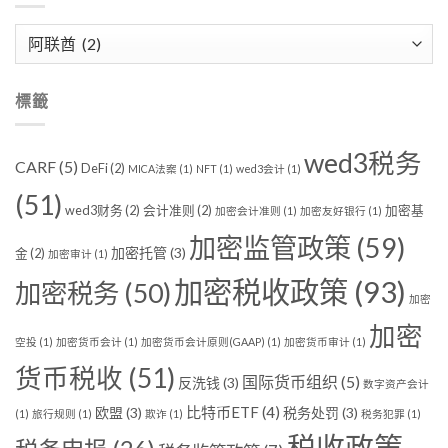
分
類
標籤
wed3税务
CARF
(5)
DeFi
(2)
MICA法案
(1)
NFT
(1)
wed3会计
(1)
(51)
wed3财务
(2)
会计准则
(2)
加密基
加密会计准则
(1)
加密友好银行
(1)
加密监管政策
(59)
加密托管
(3)
金
(2)
加密审计
(1)
加密税收政策
(93)
加密税务
(50)
加密
加密
空投
(1)
加密货币会计
(1)
加密货币会计原则(GAAP)
(1)
加密货币审计
(1)
货币税收
(51)
国际货币组织
(5)
反洗钱
(3)
数字资产会计
比特币ETF
(4)
欧盟
(3)
税务处罚
(3)
(1)
旅行规则
(1)
欺诈
(1)
税务犯罪
(1)
税收政策