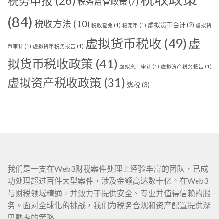
税务申报
(26)
税务监管政策
(7)
(84)
税收方法
(10)
虚拟货币会计
(2)
税收豁免
(1)
稳定币
(1)
虚拟货
虚拟货币税收
(49)
虚
币审计
(1)
虚拟货币税务报告
(1)
拟货币税收政策
(41)
虚拟资产审计
(1)
虚拟资产税务报告
(1)
虚拟资产税收政策
(31)
逃税
(3)
我们是一支在Web3财税案件处理上经验丰富的团队，已成
功处理超过百件大型案件，涉及金额高达数十亿。在Web3
与财税领域精通，并致力于提供安全、专业并值得信赖的服
务。面对全球化的挑战，我们为税务合规和资产配置提供深
思熟虑的策略