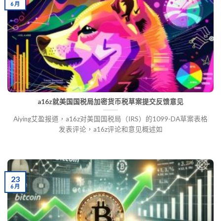
6 月
a16z就美国国税局加密货币税草案提交反馈意见
Aiying艾盈报道，a16z对美国国税局（IRS）的1099-DA草案表格
发表评论，a16z评论和意见概述如
23
6 月