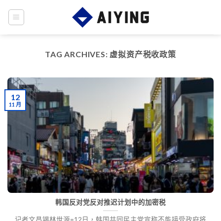
Skip
to
content
TAG ARCHIVES:
虚拟资产税收政策
12
11 月
韩国反对党反对推迟计划中的加密税
记者文昌锡林世源=12日，韩国共同民主党宣称不能接受政府将