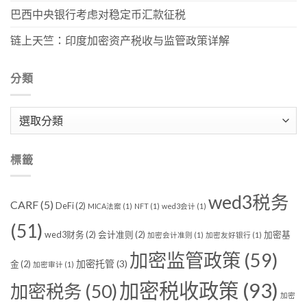
巴西中央银行考虑对稳定币汇款征税
链上天竺：印度加密资产税收与监管政策详解
分類
分
類
標籤
wed3税务
CARF
(5)
DeFi
(2)
MICA法案
(1)
NFT
(1)
wed3会计
(1)
(51)
wed3财务
(2)
会计准则
(2)
加密基
加密会计准则
(1)
加密友好银行
(1)
加密监管政策
(59)
加密托管
(3)
金
(2)
加密审计
(1)
加密税收政策
(93)
加密税务
(50)
加密