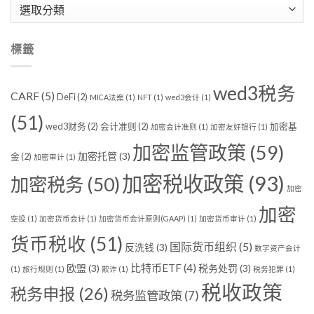
分
類
標籤
wed3税务
CARF
(5)
DeFi
(2)
MICA法案
(1)
NFT
(1)
wed3会计
(1)
(51)
wed3财务
(2)
会计准则
(2)
加密基
加密会计准则
(1)
加密友好银行
(1)
加密监管政策
(59)
加密托管
(3)
金
(2)
加密审计
(1)
加密税收政策
(93)
加密税务
(50)
加密
加密
空投
(1)
加密货币会计
(1)
加密货币会计原则(GAAP)
(1)
加密货币审计
(1)
货币税收
(51)
国际货币组织
(5)
反洗钱
(3)
数字资产会计
比特币ETF
(4)
欧盟
(3)
税务处罚
(3)
(1)
旅行规则
(1)
欺诈
(1)
税务犯罪
(1)
税收政策
税务申报
(26)
税务监管政策
(7)