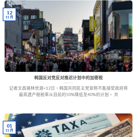
12
11 月
韩国反对党反对推迟计划中的加密税
记者文昌锡林世源=12日，韩国共同民主党宣称不能接受政府将
最高遗产税税率从目前的50%降低至40%的计划。 共
01
11 月