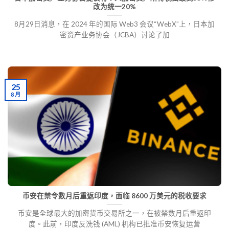
改为统一20%
8月29日消息，在 2024 年的国际 Web3 会议“WebX”上，日本加
密资产业务协会（JCBA）讨论了加
25
8 月
币安在禁令数月后重返印度，面临 8600 万美元的税收要求
币安是全球最大的加密货币交易所之一，在被禁数月后重返印
度。此前，印度反洗钱 (AML) 机构已批准币安恢复运营