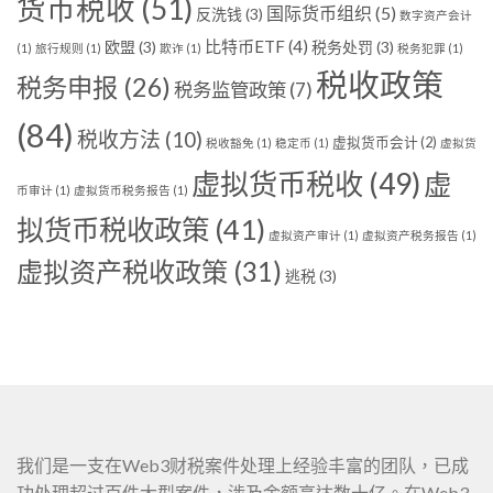
货币税收
(51)
国际货币组织
(5)
反洗钱
(3)
数字资产会计
比特币ETF
(4)
欧盟
(3)
税务处罚
(3)
(1)
旅行规则
(1)
欺诈
(1)
税务犯罪
(1)
税收政策
税务申报
(26)
税务监管政策
(7)
(84)
税收方法
(10)
虚拟货币会计
(2)
税收豁免
(1)
稳定币
(1)
虚拟货
虚拟货币税收
(49)
虚
币审计
(1)
虚拟货币税务报告
(1)
拟货币税收政策
(41)
虚拟资产审计
(1)
虚拟资产税务报告
(1)
虚拟资产税收政策
(31)
逃税
(3)
我们是一支在Web3财税案件处理上经验丰富的团队，已成
功处理超过百件大型案件，涉及金额高达数十亿。在Web3