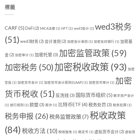
標籤
wed3税务
CARF
(5)
DeFi
(2)
MICA法案
(1)
NFT
(1)
wed3会计
(1)
(51)
wed3财务
(2)
会计准则
(2)
加密基
加密会计准则
(1)
加密友好银行
(1)
加密监管政策
(59)
加密托管
(3)
金
(2)
加密审计
(1)
加密税收政策
(93)
加密税务
(50)
加密
加密
空投
(1)
加密货币会计
(1)
加密货币会计原则(GAAP)
(1)
加密货币审计
(1)
货币税收
(51)
国际货币组织
(5)
反洗钱
(3)
数字资产会计
比特币ETF
(4)
欧盟
(3)
税务处罚
(3)
(1)
旅行规则
(1)
欺诈
(1)
税务犯罪
(1)
税收政策
税务申报
(26)
税务监管政策
(7)
(84)
税收方法
(10)
虚拟货币会计
(2)
税收豁免
(1)
稳定币
(1)
虚拟货