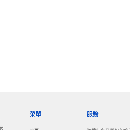
菜單
服務
达
安