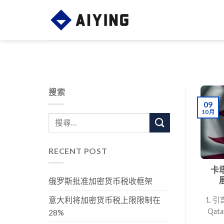
Skip
to
content
搜索
09
10 月
RECENT POST
卡
俄罗斯批准加密货币税收框架
意大利将加密货币税上限限制在
1. 引
Qa
28%