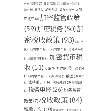
wed3财务
(2)
会计准则
(2)
加密会计准则
(1)
加
加密基金
(2)
加密友好银行
(1)
加密审计
(1)
加密监管政策
密托管
(3)
加
(59)
加密税务
(50)
密税收政策
(93)
加密空
投
(1)
加密货币会计
(1)
加密货币会计原则(GAAP)
加密货币税
(1)
加密货币审计
(1)
收
(51)
国际货币组织
反洗钱
(3)
(5)
欧盟
(3)
数字资产会计
(1)
旅行规则
(1)
欺诈
比特币ETF
(4)
税务处罚
(3)
(1)
税务犯罪
税务申报
(26)
税务监管
(1)
税收政策
(84)
政策
(7)
税收方法
(10)
税收豁免
(1)
稳定币
(1)