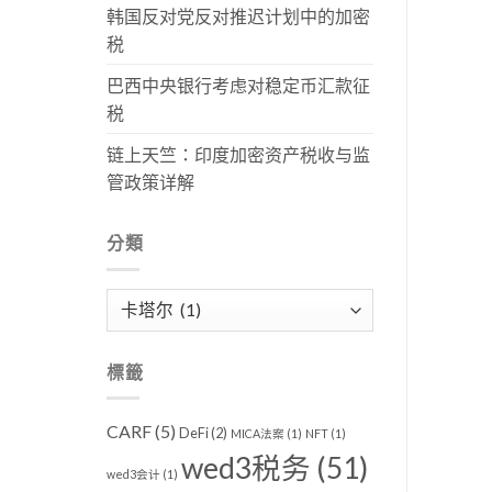
韩国反对党反对推迟计划中的加密
税
巴西中央银行考虑对稳定币汇款征
税
链上天竺：印度加密资产税收与监
管政策详解
分類
分
類
標籤
CARF
(5)
DeFi
(2)
MICA法案
(1)
NFT
(1)
wed3税务
(51)
wed3会计
(1)